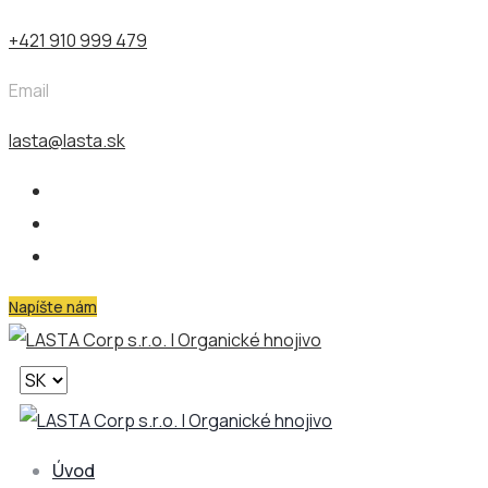
+421 910 999 479
Email
lasta@lasta.sk
Napíšte nám
Vyberte
jazyk
Úvod