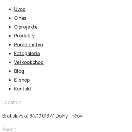
Úvod
O nás
O projekte
Produkty
Poradenstvo
Fotogaléria
Veľkoobchod
Blog
E-shop
Kontakt
Location
Bratislavská 84/10 013 41​ Dolný Hričov
Phone