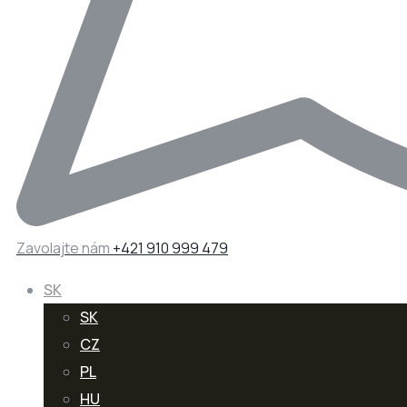
Zavolajte nám
+421 910 999 479
SK
SK
CZ
PL
HU