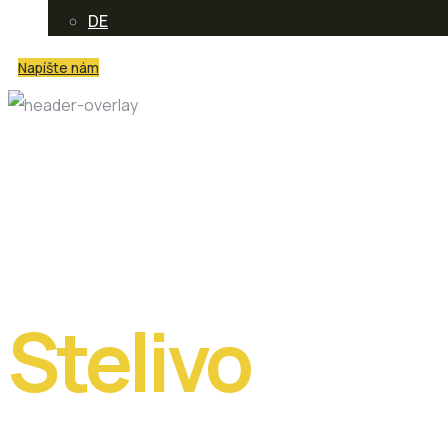
DE
Napíšte nám
Autor
Netme
Stelivo