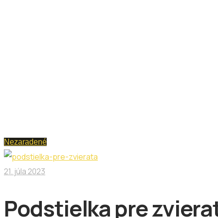
Nezaradené
21. júla 2023
Podstielka pre zviera