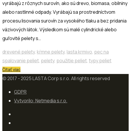
vyrábajú z rôznych surovín, ako sú drevo, biomasa, obilniny
alebo rastlinné odpady. Vyrábajú sa prostredníctvom
procesu lisovania surovín za vysokého tlaku a bez pridania
väzivových látok. Výsledkom sú malé cylindrické alebo
guľovité pelety s…
drevené pelety
,
kŕmne pelety
,
lasta krmivo
,
pec na
spalovanie peliet
,
pelety
,
použitie peliet
,
typy peliet
Čítať viac
© 2017 - 2025 LASTA Corp s.r.o. All rights reserved
GDPR
Vytvorilo: Netmedia s.r.o.