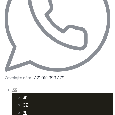
Zavolajte nám
+421 910 999 479
SK
SK
CZ
PL