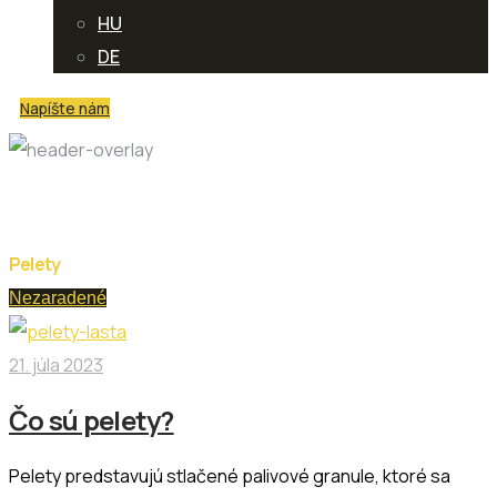
HU
DE
Napíšte nám
Značka:
drevené pelety
Pelety
Nezaradené
21. júla 2023
Čo sú pelety?
Pelety predstavujú stlačené palivové granule, ktoré sa