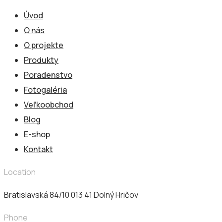
Úvod
O nás
O projekte
Produkty
Poradenstvo
Fotogaléria
Veľkoobchod
Blog
E-shop
Kontakt
Location
Bratislavská 84/10 013 41​ Dolný Hričov
Phone