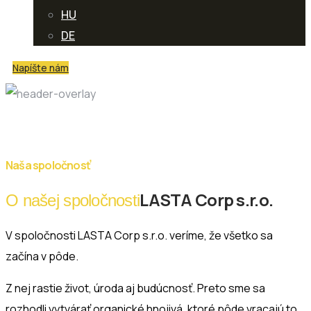
HU
DE
Napíšte nám
O nás
Naša spoločnosť
LASTA Corp s.r.o.
O našej spoločnosti
V spoločnosti LASTA Corp s.r.o. veríme, že všetko sa
začína v pôde.
Z nej rastie život, úroda aj budúcnosť. Preto sme sa
rozhodli vytvárať organické hnojivá, ktoré pôde vracajú to,