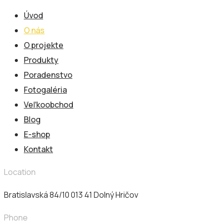
Úvod
O nás
O projekte
Produkty
Poradenstvo
Fotogaléria
Veľkoobchod
Blog
E-shop
Kontakt
Location
Bratislavská 84/10 013 41​ Dolný Hričov
Phone