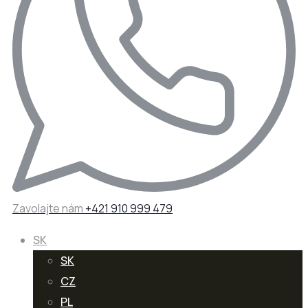
Zavolajte nám
+421 910 999 479
SK
SK
CZ
PL