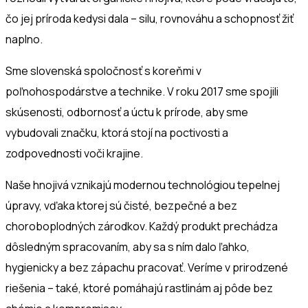
čo jej príroda kedysi dala – silu, rovnováhu a schopnosť žiť
naplno.
Sme slovenská spoločnosť s koreňmi v
poľnohospodárstve a technike. V roku 2017 sme spojili
skúsenosti, odbornosť a úctu k prírode, aby sme
vybudovali značku, ktorá stojí na poctivosti a
zodpovednosti voči krajine.
Naše hnojivá vznikajú modernou technológiou tepelnej
úpravy, vďaka ktorej sú čisté, bezpečné a bez
choroboplodných zárodkov. Každý produkt prechádza
dôsledným spracovaním, aby sa s ním dalo ľahko,
hygienicky a bez zápachu pracovať.
Veríme v prirodzené
riešenia – také, ktoré pomáhajú rastlinám aj pôde bez