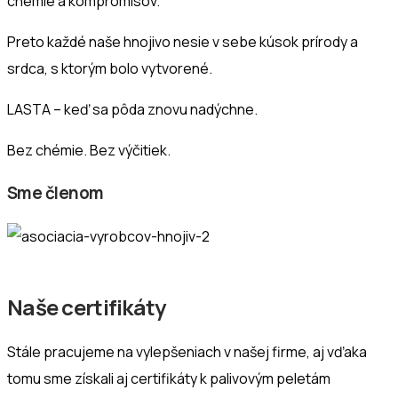
chémie a kompromisov.
Preto každé naše hnojivo nesie v sebe kúsok prírody a
srdca, s ktorým bolo vytvorené.
LASTA – keď sa pôda znovu nadýchne.
Bez chémie. Bez výčitiek.
Sme členom
Naše certifikáty
Stále pracujeme na vylepšeniach v našej firme, aj vďaka
tomu sme získali aj certifikáty k palivovým peletám