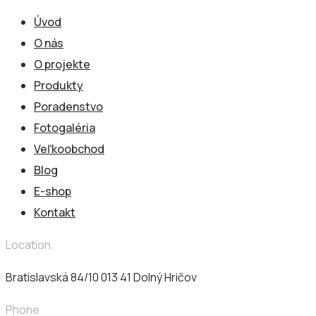
Úvod
O nás
O projekte
Produkty
Poradenstvo
Fotogaléria
Veľkoobchod
Blog
E-shop
Kontakt
Location
Bratislavská 84/10 013 41​ Dolný Hričov
Phone