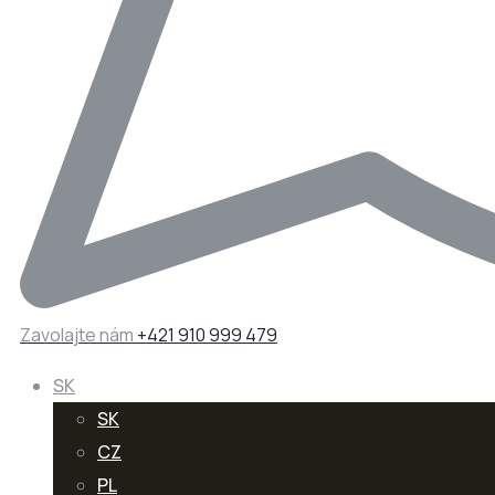
Zavolajte nám
+421 910 999 479
SK
SK
CZ
PL