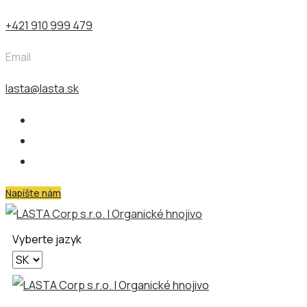
+421 910 999 479
Email
lasta@lasta.sk
Napíšte nám
Vyberte jazyk