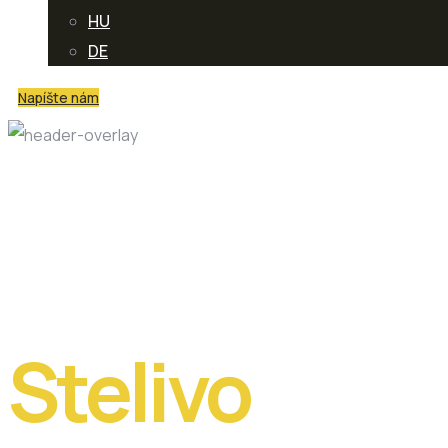
HU
DE
Napíšte nám
Značka:
stel
Stelivo