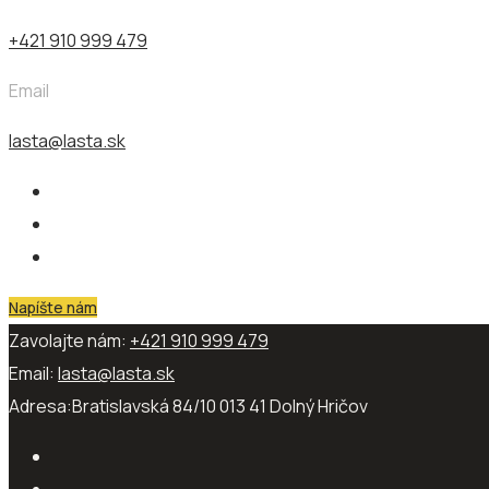
+421 910 999 479
Email
lasta@lasta.sk
Napíšte nám
Zavolajte nám:
+421 910 999 479
Email:
lasta@lasta.sk
Adresa:
Bratislavská 84/10 013 41​ Dolný Hričov