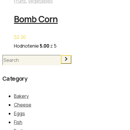
Fruits
,
Vegetables
Bomb Corn
$
2.20
Hodnotenie
5.00
z 5
Hľadanie
Category
Bakery
Cheese
Eggs
Fish