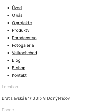
Úvod
O nás
O projekte
Produkty
Poradenstvo
Fotogaléria
Veľkoobchod
Blog
E-shop
Kontakt
Location
Bratislavská 84/10 013 41​ Dolný Hričov
Phone