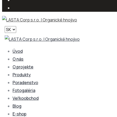
Vyberte
jazyk
Úvod
O nás
O projekte
Produkty
Poradenstvo
Fotogaléria
Veľkoobchod
Blog
E-shop