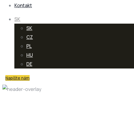
Kontakt
SK
SK
CZ
PL
HU
DE
Napíšte nám
Product Tag: