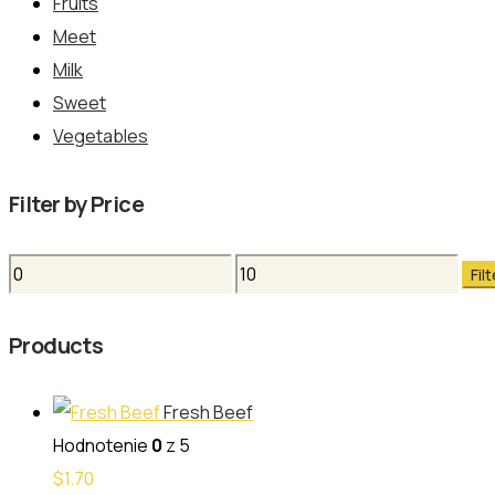
Fruits
Meet
Milk
Sweet
Vegetables
Filter by Price
Minimálna
Maximálna
Filt
cena
cena
Products
Fresh Beef
Hodnotenie
0
z 5
$
1.70