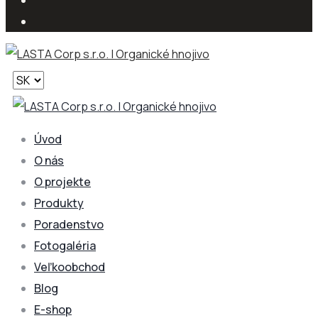
Vyberte
jazyk
Úvod
O nás
O projekte
Produkty
Poradenstvo
Fotogaléria
Veľkoobchod
Blog
E-shop