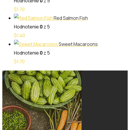
Hodnotenie
0
z 5
$
1.70
Red Salmon Fish
Hodnotenie
0
z 5
$
1.40
Sweet Macaroons
Hodnotenie
0
z 5
$
1.70