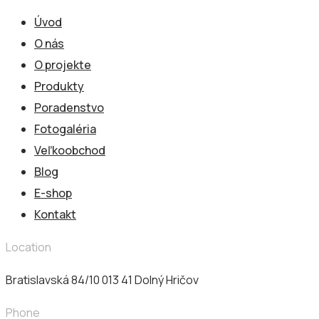
Úvod
O nás
O projekte
Produkty
Poradenstvo
Fotogaléria
Veľkoobchod
Blog
E-shop
Kontakt
Location
Bratislavská 84/10 013 41​ Dolný Hričov
Phone