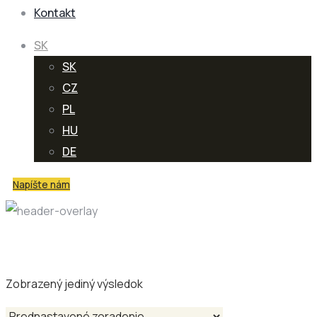
Kontakt
SK
SK
CZ
PL
HU
DE
Napíšte nám
Shop Category: Meet
Zobrazený jediný výsledok