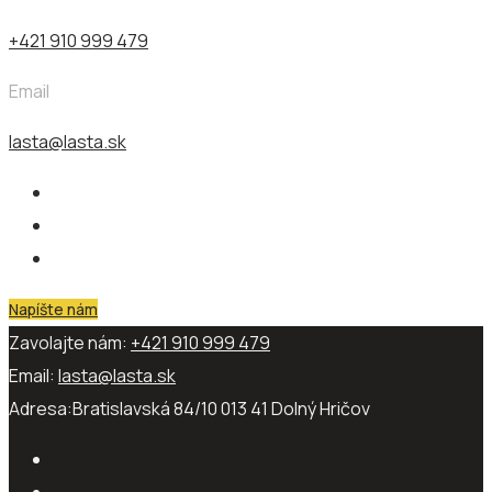
+421 910 999 479
Email
lasta@lasta.sk
Napíšte nám
Zavolajte nám:
+421 910 999 479
Email:
lasta@lasta.sk
Adresa:
Bratislavská 84/10 013 41​ Dolný Hričov