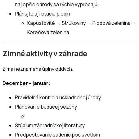
najlepšie odrody sa rýchlo vypredajú.
Plánujte aj rotáciu plodín:
Kapustovité → Strukoviny → Plodová zelenina →
Koreňová zelenina
Zimné aktivity v záhrade
Zima neznamená úplný oddych.
December – január:
Pravidelná kontrola uskladnenej úrody
Plánovanie budúcej sezóny
Štúdium záhradníckej literatúry
Predpestovanie sadeníc pod svetlom