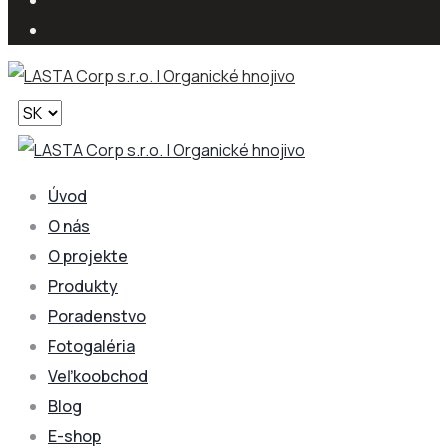
Vyberte
jazyk
Úvod
O nás
O projekte
Produkty
Poradenstvo
Fotogaléria
Veľkoobchod
Blog
E-shop