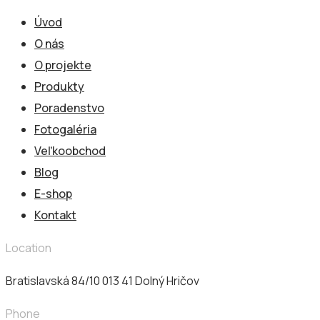
Úvod
O nás
O projekte
Produkty
Poradenstvo
Fotogaléria
Veľkoobchod
Blog
E-shop
Kontakt
Location
Bratislavská 84/10 013 41​ Dolný Hričov
Phone