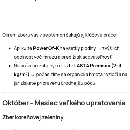
Okrem zberu vás v septembri čakajú aj kľúčové práce:
Aplikujte
PowerOf-K
na všetky plodiny → zvýši ich
odolnosť voči mrazu a predĺži skladovateľnosť.
Na prázdne záhony rozložte
LASTA Premium (2–3
kg/m²)
→ počas zimy sa organická hmota rozloží a na
jar získate pripravenú úrodnejšiu pôdu.
Október – Mesiac veľkého upratovania
Zber koreňovej zeleniny