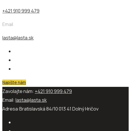
+421 910 999 479
Email
lasta@lasta.sk
Napíšte nám
Zavolajte nám:
+421 910 999 479
Email:
lasta@lasta.sk
Adresa:
Bratislavská 84/10 013 41​ Dolný Hričov