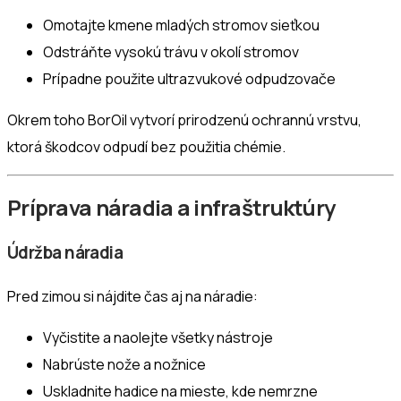
Omotajte kmene mladých stromov sieťkou
Odstráňte vysokú trávu v okolí stromov
Prípadne použite ultrazvukové odpudzovače
Okrem toho BorOil vytvorí prirodzenú ochrannú vrstvu,
ktorá škodcov odpudí bez použitia chémie.
Príprava náradia a infraštruktúry
Údržba náradia
Pred zimou si nájdite čas aj na náradie:
Vyčistite a naolejte všetky nástroje
Nabrúste nože a nožnice
Uskladnite hadice na mieste, kde nemrzne