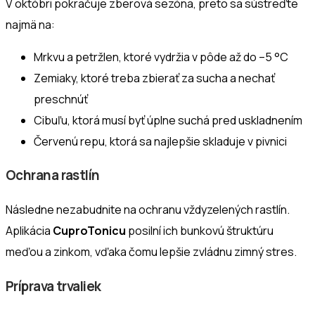
V októbri pokračuje zberová sezóna, preto sa sústreďte
najmä na:
Mrkvu a petržlen, ktoré vydržia v pôde až do –5 °C
Zemiaky, ktoré treba zbierať za sucha a nechať
preschnúť
Cibuľu, ktorá musí byť úplne suchá pred uskladnením
Červenú repu, ktorá sa najlepšie skladuje v pivnici
Ochrana rastlín
Následne nezabudnite na ochranu vždyzelených rastlín.
Aplikácia
CuproTonicu
posilní ich bunkovú štruktúru
meďou a zinkom, vďaka čomu lepšie zvládnu zimný stres.
Príprava trvaliek