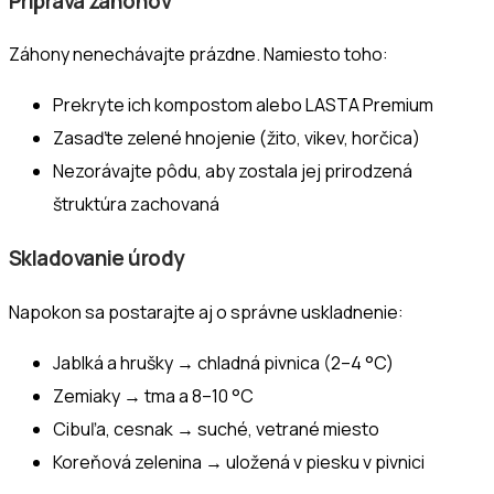
Príprava záhonov
Záhony nenechávajte prázdne. Namiesto toho:
Prekryte ich kompostom alebo LASTA Premium
Zasaďte zelené hnojenie (žito, vikev, horčica)
Nezorávajte pôdu, aby zostala jej prirodzená
štruktúra zachovaná
Skladovanie úrody
Napokon sa postarajte aj o správne uskladnenie:
Jablká a hrušky → chladná pivnica (2–4 °C)
Zemiaky → tma a 8–10 °C
Cibuľa, cesnak → suché, vetrané miesto
Koreňová zelenina → uložená v piesku v pivnici