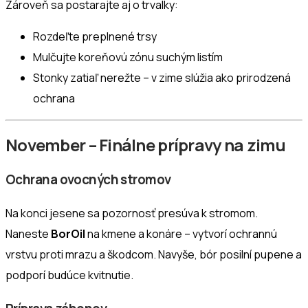
Zároveň sa postarajte aj o trvalky:
Rozdeľte preplnené trsy
Mulčujte koreňovú zónu suchým listím
Stonky zatiaľ nerežte – v zime slúžia ako prirodzená
ochrana
November – Finálne prípravy na zimu
Ochrana ovocných stromov
Na konci jesene sa pozornosť presúva k stromom.
Naneste
BorOil
na kmene a konáre – vytvorí ochrannú
vrstvu proti mrazu a škodcom. Navyše, bór posilní pupene a
podporí budúce kvitnutie.