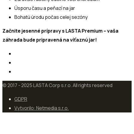
Úsporu času a peňazí na jar
Bohatú úrodu počas celej sezóny
Začnite jesenné prípravy s LASTA Premium – vaša
záhrada bude pripravená na víťaznú jar!
© 2017 - 2025 LASTA Corp s.r.o. All rights reserved
GDPR
Vytvorilo: Netmedia s.r.o.