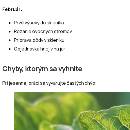
Február:
Prvé výsevy do skleníka
Rezanie ovocných stromov
Príprava pôdy v skleníku
Objednávka hnojív na jar
Chyby, ktorým sa vyhnite
Pri jesennej práci sa vyvarujte častých chýb: