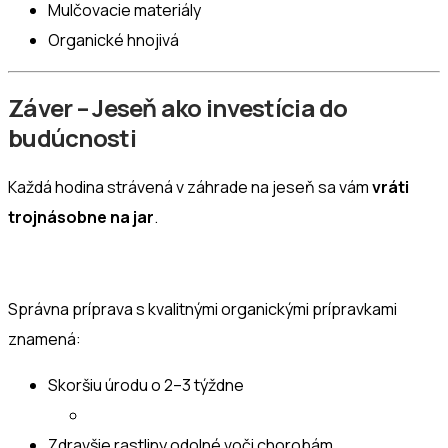
Mulčovacie materiály
Organické hnojivá
Záver – Jeseň ako investícia do
budúcnosti
Každá hodina strávená v záhrade na jeseň sa vám
vráti
trojnásobne na jar
.
Správna príprava s kvalitnými organickými prípravkami
znamená:
Skoršiu úrodu o 2–3 týždne
Zdravšie rastliny odolné voči chorobám