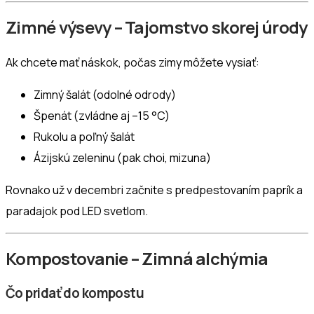
Zimné výsevy – Tajomstvo skorej úrody
Ak chcete mať náskok, počas zimy môžete vysiať:
Zimný šalát (odolné odrody)
Špenát (zvládne aj –15 °C)
Rukolu a poľný šalát
Ázijskú zeleninu (pak choi, mizuna)
Rovnako už v decembri začnite s predpestovaním paprík a
paradajok pod LED svetlom.
Kompostovanie – Zimná alchýmia
Čo pridať do kompostu