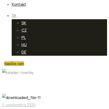
Kontakt
SK
SK
CZ
PL
HU
DE
Napíšte nám
Blog
2. septembra 2025