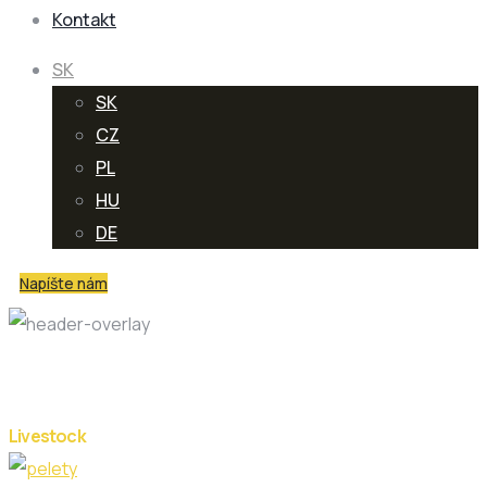
Kontakt
SK
SK
CZ
PL
HU
DE
Napíšte nám
Production Category:
Fruits
Livestock