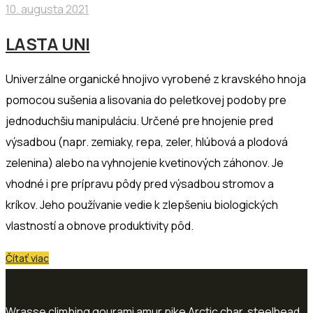
10. augusta 2021
LASTA UNI
Univerzálne organické hnojivo vyrobené z kravského hnoja
pomocou sušenia a lisovania do peletkovej podoby pre
jednoduchšiu manipuláciu. Určené pre hnojenie pred
výsadbou (napr. zemiaky, repa, zeler, hlúbová a plodová
zelenina) alebo na vyhnojenie kvetinových záhonov. Je
vhodné i pre prípravu pôdy pred výsadbou stromov a
kríkov. Jeho používanie vedie k zlepšeniu biologických
vlastností a obnove produktivity pôd.
Čítať viac
Wrasse climbing gourami amur pike Arctic char, steelhead