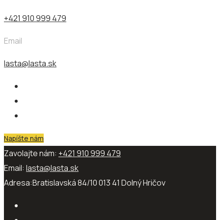
+421 910 999 479
Email
lasta@lasta.sk
Napíšte nám
Zavolajte nám:
+421 910 999 479
Email:
lasta@lasta.sk
Adresa:
Bratislavská 84/10 013 41​ Dolný Hričov