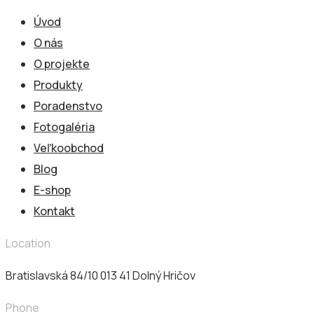
Úvod
O nás
O projekte
Produkty
Poradenstvo
Fotogaléria
Veľkoobchod
Blog
E-shop
Kontakt
Location
Bratislavská 84/10 013 41​ Dolný Hričov
Phone