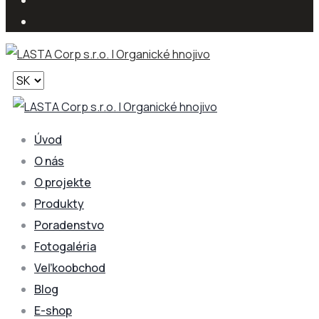
Vyberte
jazyk
Úvod
O nás
O projekte
Produkty
Poradenstvo
Fotogaléria
Veľkoobchod
Blog
E-shop