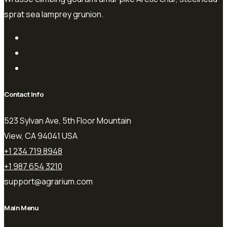
sprat sea lamprey grunion.
Contact Info
523 Sylvan Ave, 5th Floor Mountain
View, CA 94041 USA
+1 234 719 8948
+1 987 654 3210
support@agrarium.com
Main Menu