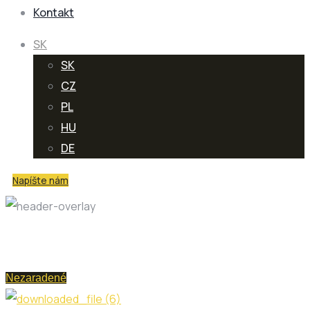
Kontakt
SK
SK
CZ
PL
HU
DE
Napíšte nám
Deň:
3. októbra 2025
Nezaradené