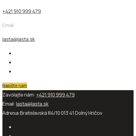
+421 910 999 479
Email
lasta@lasta.sk
Napíšte nám
Zavolajte nám:
+421 910 999 479
Email:
lasta@lasta.sk
Adresa:
Bratislavská 84/10 013 41​ Dolný Hričov