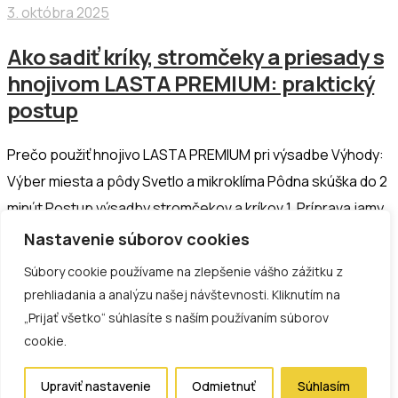
3. októbra 2025
Ako sadiť kríky, stromčeky a priesady s
hnojivom LASTA PREMIUM: praktický
postup
Prečo použiť hnojivo LASTA PREMIUM pri výsadbe Výhody:
Výber miesta a pôdy Svetlo a mikroklíma Pôdna skúška do 2
minút Postup výsadby stromčekov a kríkov 1. Príprava jamy
2. Aplikácia hnojiva 3. Umiestnenie rastliny 4. Zasypanie a
Nastavenie súborov cookies
zálievka 5. Mulčovanie 6….
Súbory cookie používame na zlepšenie vášho zážitku z
prehliadania a analýzu našej návštevnosti. Kliknutím na
Čítať viac
„Prijať všetko“ súhlasíte s naším používaním súborov
© 2017 - 2025 LASTA Corp s.r.o. All rights reserved
cookie.
GDPR
Upraviť nastavenie
Odmietnuť
Súhlasím
Vytvorilo: Netmedia s.r.o.