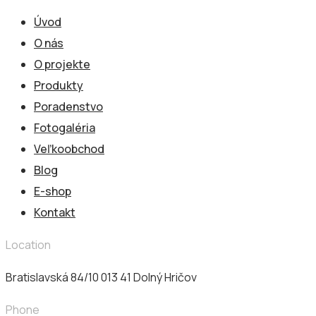
Úvod
O nás
O projekte
Produkty
Poradenstvo
Fotogaléria
Veľkoobchod
Blog
E-shop
Kontakt
Location
Bratislavská 84/10 013 41​ Dolný Hričov
Phone