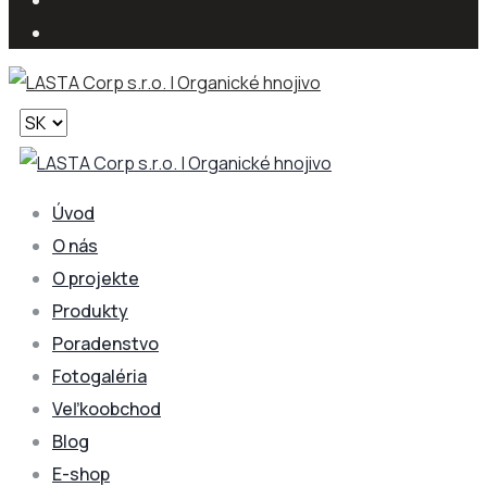
Vyberte
jazyk
Úvod
O nás
O projekte
Produkty
Poradenstvo
Fotogaléria
Veľkoobchod
Blog
E-shop