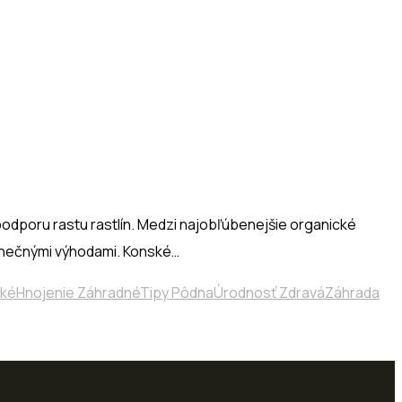
podporu rastu rastlín. Medzi najobľúbenejšie organické
edinečnými výhodami. Konské…
ickéHnojenie ZáhradnéTipy PôdnaÚrodnosť ZdraváZáhrada