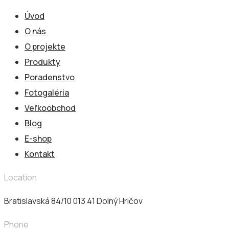
Úvod
O nás
O projekte
Produkty
Poradenstvo
Fotogaléria
Veľkoobchod
Blog
E-shop
Kontakt
Location
Bratislavská 84/10 013 41​ Dolný Hričov
Phone