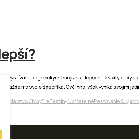
lepší?
a využívanie organických hnojív na zlepšenie kvality pôdy a 
ičom každé má svoje špecifiká. Ovčí hnoj však vyniká svojimi j
ospodárstvo ŽivinyPreRastliny UdržateľnéPestovanie Organ