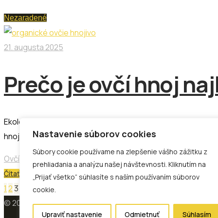
Nezaradené
21. augusta 2025
Prečo je ovčí hnoj naj
Ekologické záhradníctvo a poľnohospodárstvo sa zameriava n
Nastavenie súborov cookies
hnojivá patria konské, kravské, slepačie a ovčie hnojivo, pr
Súbory cookie používame na zlepšenie vášho zážitku z
OvčíHnoj PrírodnéHnojivo ZlepšeniePôdy EkologickéPoľnoh
prehliadania a analýzu našej návštevnosti. Kliknutím na
Čítať viac
„Prijať všetko“ súhlasíte s naším používaním súborov
Stránkovanie
Pagination
1
2
3
cookie.
© 2017 - 2025 LASTA Corp s.r.o. All rights reserved
príspevkov
Upraviť nastavenie
Odmietnuť
Súhlasím