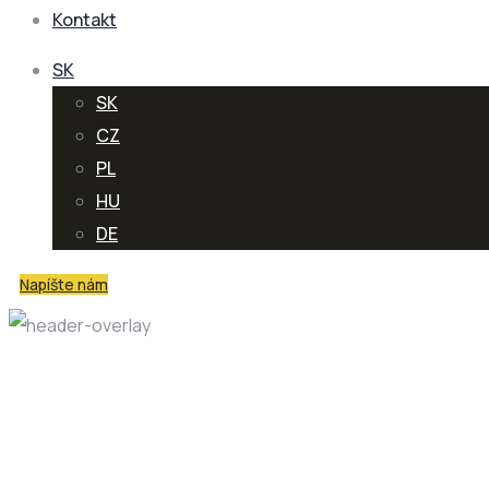
Kontakt
SK
SK
CZ
PL
HU
DE
Napíšte nám
Autor
Lasta