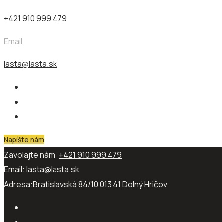
+421 910 999 479
Email
lasta@lasta.sk
Napíšte nám
Zavolajte nám:
+421 910 999 479
Email:
lasta@lasta.sk
Adresa:
Bratislavská 84/10 013 41​ Dolný Hričov