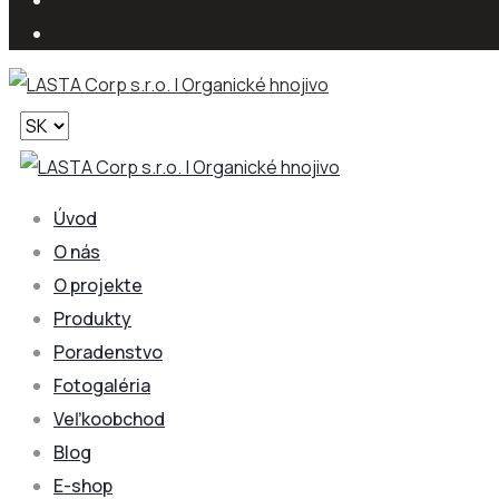
Vyberte
jazyk
Úvod
O nás
O projekte
Produkty
Poradenstvo
Fotogaléria
Veľkoobchod
Blog
E-shop